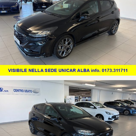
-FARI A LED
-LUCI DIURNE
-FARI FENDINEBBIA
-ACCENSIONE AUTOMATICA FARI
-SENSORE PIOGGIA
-VOLANTE IN PELLE
-BRACCIOLO
-6 AIRBAG
-ABS & ESP
-START & STOP
-MONITORAGGIO PRESSIONE PNEUMATICI
-SISTEMA MANTENIMENTO CORSIA
-VIVAVOCE BLUETOOTH
-PRESE USB
-COMANDI VOCALI
-KEYLESS ENTRY START
-RUOTINO DI SCORTA
-TELECAMERA POSTERIORE
-SYNC 3 TOUCH NAVIGATION
AUTO VISIBILE NELLA SEDE UNICAR DI ALBA CONCESSIONARIA FORD