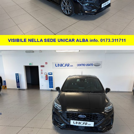
Corso Asti 24/M, Alba - Tel. 0173.311711
N.B.
Nel ricordare l'esattezza dei dati e delle caratteristiche riportati
nell'annuncio, va verificata con l'aiuto di un consulente alle vendite al fine
di evitare possibili errori o incomprensioni.
FINANZIAMENTI PERSONALIZZATI IN SEDE, ANCHE SENZA ANTICIPO.
PER VISIONARE TUTTI I NOSTRI ANNUNCI, VISITATE IL SITO
www.unicarspa.it