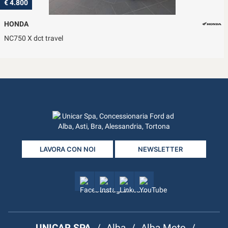
€ 4.800
HONDA
NC750 X dct travel
LAVORA CON NOI
NEWSLETTER
UNICAR SPA
/
Alba
/
Alba Moto
/