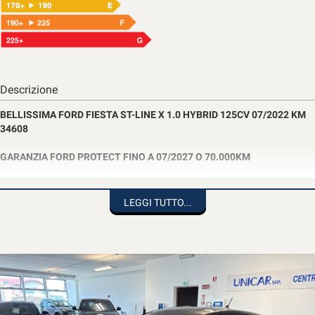
Descrizione
BELLISSIMA FORD FIESTA ST-LINE X 1.0 HYBRID 125CV 07/2022 KM
34608
GARANZIA FORD PROTECT FINO A 07/2027 O 70.000KM
CRONOLOGIA TAGLIANDI FORD
LEGGI TUTTO...
DOTAZIONE:
-CLIMATIZZATORE AUTOMATICO
-SEDILI IN TESSUTO
-POWER BUTTON (ACCENSIONE VETTURA CON PULSANTE)
-VETRI POSTERIORI OSCURATI
-CRUSCOTTO DIGITALE
-CERCHI IN LEGA 17"
-SENSORI DI PARCHEGGIO POSTERIORI