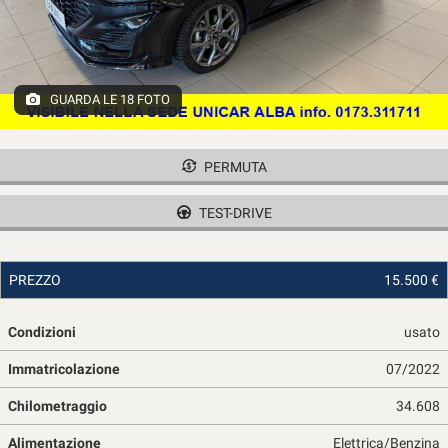
tracciamento
che
adottiamo
per
offrire
GUARDA LE 18 FOTO
le
funzionalità
e
svolgere
PERMUTA
le
attività
TEST-DRIVE
di
seguito
descritte.
PREZZO
15.500 €
Per
ottenere
maggiori
Condizioni
usato
informazioni
sull'utilità
Immatricolazione
07/2022
e
Chilometraggio
34.608
sul
funzionamento
Alimentazione
Elettrica/Benzina
di