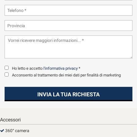
tta
ti
mpre
Cookie necessari
ilitato
Cookie delle preferenze
Cookie per il miglioramento dell'esperienza utente
Ho letto e accetto
l'informativa privacy
*
Cookie analitici
Acconsento al trattamento dei miei dati per finalità di marketing
Cookie di marketing
INVIA LA TUA RICHIESTA
Leggi
la
Accessori
cookie
policy
360° camera