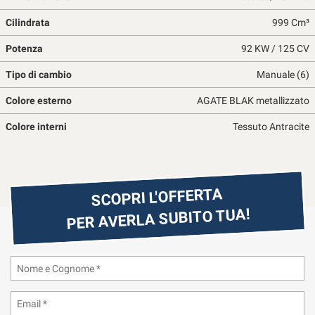
questi
Cilindrata
999 Cm³
strumenti
di
Potenza
92 KW / 125 CV
tracciamento
si
Tipo di cambio
Manuale (6)
rimanda
alla
Colore esterno
AGATE BLAK metallizzato
cookie
policy.
Colore interni
Tessuto Antracite
Puoi
rivedere
e
modificare
SCOPRI L'OFFERTA
le
tue
PER AVERLA SUBITO TUA!
scelte
in
qualsiasi
momento.