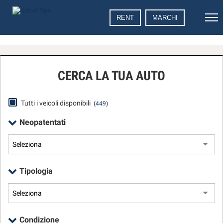
Le
RENT
MARCHI
tue
preferenze
di
consenso
CERCA LA TUA AUTO
Il
seguente
pannello
Tutti i veicoli disponibili
(449)
ti
consente
Neopatentati
di
esprimere
le
tue
preferenze
Tipologia
di
consenso
alle
tecnologie
di
Condizione