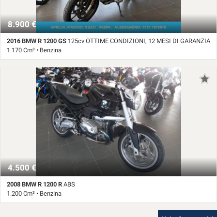
8.900 €
2016 BMW R 1200 GS
125cv OTTIME CONDIZIONI, 12 MESI DI GARANZIA
1.170 Cm³ • Benzina
54.500 Km • Cambio Manuale (6) • Rosso pastello • ABS • Accensione
elettrica • Baule • Catalizzatore • Parabrezza • PORTAPACCHI
4.500 €
2008 BMW R 1200 R
ABS
1.200 Cm³ • Benzina
54.989 Km • Cambio Manuale (6) • Nero pastello