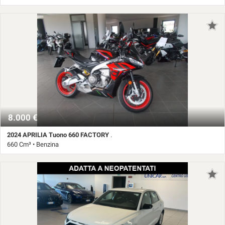
24.124 Km • Cambio Manuale (6) • Giallo pastello
8.000 €
2024 APRILIA Tuono 660 FACTORY
.
660 Cm³ • Benzina
13.122 Km • Cambio Manuale (6) • Nero metallizzato