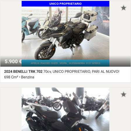
19.368 Km • Cambio Manuale (6) • ABSOLUTE BLACK pastello
pioggia • Servosterzo • Sistema di avviso di distanza • Sistema di chiamata
d'emergenza • Navigatore satellitare • Sistema di riconoscimento della
stanchezza • Sistema lavafari • Sound system • Specchietti laterali elettrici
• Specchietto retrovisore con funzione antiabbagliamento • Spoiler •
Start/Stop Automatico • Supporto lombare • Telecamera per parcheggio
assistito • Touch screen • Trazione integrale • USB • Vetri oscurati •
Vivavoce • Volante in pelle • Volante multifunzione
5.900 €
2024 BENELLI TRK 702
70cv, UNICO PROPRIETARIO, PARI AL NUOVO!
698 Cm³ • Benzina
9.817 Km • Cambio Manuale (6) • Grigio metallizzato • ABS • Accensione
elettrica • Baule • Catalizzatore • Parabrezza • PORTAPACCHI