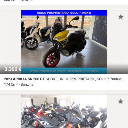
Salva
le
11.507 Km • Cambio Manuale (6) • Blu pastello
impostazioni
3.300 €
2023 APRILIA SR 200 GT
SPORT, UNICO PROPRIETARIO, SOLO 7.700KM COME NUOVO
174 Cm³ • Benzina
7.775 Km • Cambio Automatico • Giallo pastello • ABS • Accensione
elettrica • Catalizzatore • Parabrezza