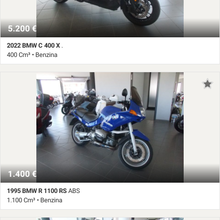
5.200 €
2022 BMW C 400 X
.
400 Cm³ • Benzina
13.878 Km • Cambio Automatico • Nero metallizzato
1.400 €
1995 BMW R 1100 RS
ABS
1.100 Cm³ • Benzina
97.131 Km • Cambio Manuale • Blu pastello