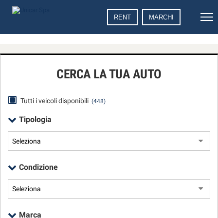
Le
RENT
MARCHI
tue
preferenze
di
consenso
CERCA LA TUA AUTO
Il
seguente
pannello
Tutti i veicoli disponibili
(448)
ti
consente
Tipologia
di
esprimere
le
tue
preferenze
Condizione
di
consenso
alle
tecnologie
di
Marca