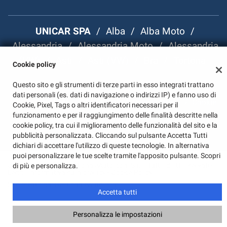
Salva
le
impostazioni
UNICAR SPA
/
Alba
/
Alba Moto
/
Alessandria
/
Alessandria Moto
/
Alessandria
(VW)
/
Asti
/
Asti (VW)
/
Bra
/
Tortona
Cookie policy
Questo sito e gli strumenti di terze parti in esso integrati trattano
dati personali (es. dati di navigazione o indirizzi IP) e fanno uso di
P.I. 00222080046
/
Note Legali
/
Privacy Policy
/
Cookie
Cookie, Pixel, Tags o altri identificatori necessari per il
Policy
funzionamento e per il raggiungimento delle finalità descritte nella
cookie policy, tra cui il miglioramento delle funzionalità del sito e la
pubblicità personalizzata. Cliccando sul pulsante Accetta Tutti
dichiari di accettare l'utilizzo di queste tecnologie. In alternativa
puoi personalizzare le tue scelte tramite l'apposito pulsante. Scopri
Copyright © 2026 GestionaleAuto.com S.r.l., Tutti i diritti riservati -
di più e personalizza.
Leggi l'informativa sulla privacy
-
Cookie Policy
Sito creato da:
GestionaleAuto.com
Accetta tutti
Personalizza le impostazioni