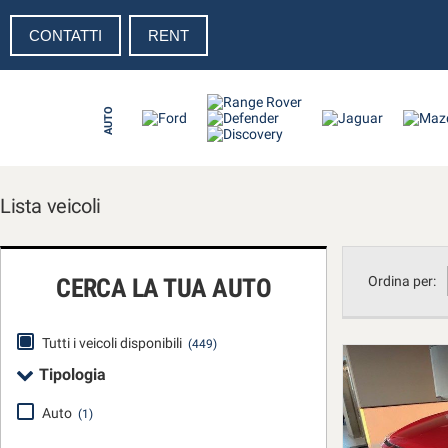
CONTATTI
RENT
Le
tue
preferenze
di
AUTO
consenso
Il
seguente
pannello
Lista veicoli
ti
consente
di
esprimere
CERCA LA TUA AUTO
Ordina per:
le
tue
preferenze
Tutti i veicoli disponibili
(449)
di
Tipologia
consenso
alle
Auto
(1)
tecnologie
di