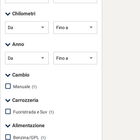
Telecamera per p
questi
• Touch screen •
strumenti
Chilometri
Volante in pelle
di
tracciamento
si
rimanda
alla
Anno
cookie
policy.
Puoi
rivedere
Cambio
e
modificare
Manuale
(1)
le
tue
Carrozzeria
scelte
in
Fuoristrada e Suv
qualsiasi
(1)
momento.
Alimentazione
Benzina/GPL
(1)