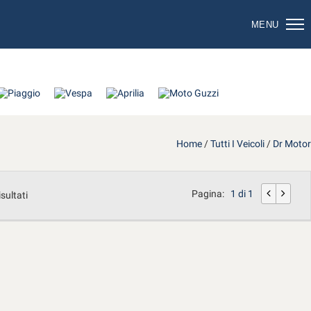
MENU
Home
/
Tutti I Veicoli
/
Dr Motor
Pagina:
1 di 1
isultati