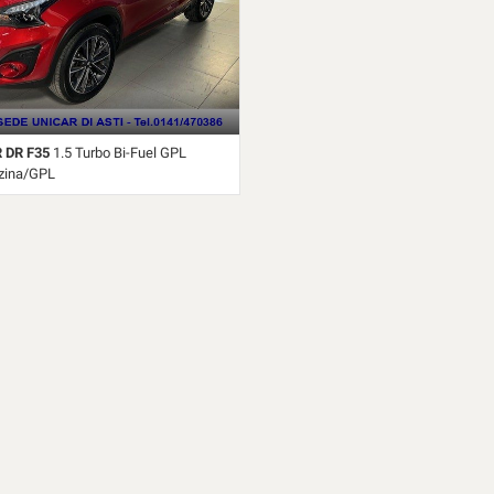
 DR F35
1.5 Turbo Bi-Fuel GPL
nzina/GPL
bio Manuale (6) • Rosso
 Porte • 360° camera • ABS • Airbag •
Alzacristalli elettrici • Autoradio •
le • Bluetooth • Boardcomputer •
i in lega • Chiusura centralizzata •
Controllo trazione • Cruise Control •
tazionamento elettrico •
ettronico • Interni in pelle • Isofix •
golazione elettrica sedili • Schermo
eramente digitale • Sedili riscaldati •
ia • Sensori di parcheggio anteriori •
eggio posteriori • Servosterzo •
rovisore con funzione
to • Start/Stop Automatico •