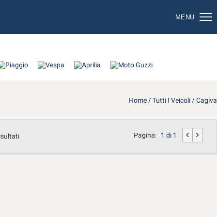
MENU
Home
/
Tutti I Veicoli
/
Cagiva
Pagina:
1 di 1
isultati