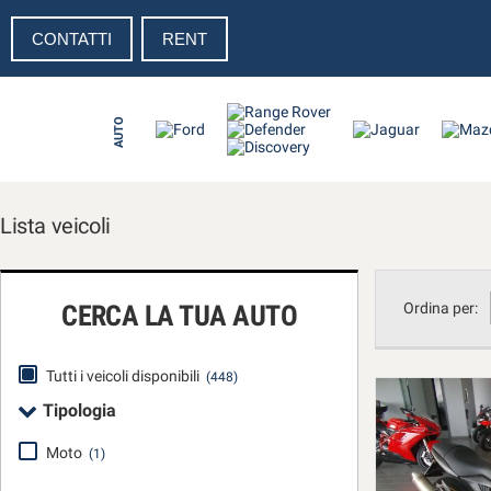
CONTATTI
RENT
Le
tue
preferenze
di
AUTO
consenso
Il
seguente
pannello
Lista veicoli
ti
consente
di
esprimere
CERCA LA TUA AUTO
Ordina per:
le
tue
preferenze
Tutti i veicoli disponibili
(448)
di
Tipologia
consenso
alle
Moto
(1)
tecnologie
di