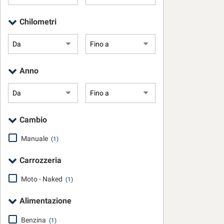
questi
strumenti
Chilometri
di
tracciamento
si
rimanda
alla
Anno
cookie
policy.
Puoi
rivedere
Cambio
e
modificare
Manuale
(1)
le
tue
Carrozzeria
scelte
in
Moto - Naked
qualsiasi
(1)
momento.
Alimentazione
Benzina
(1)