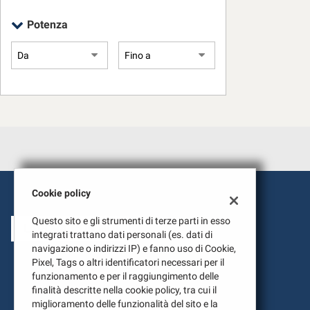
tta
ti
Potenza
mpre
Cookie necessari
ilitato
Cookie delle preferenze
Cookie per il miglioramento dell'esperienza utente
Cookie analitici
Cookie policy
Cookie di marketing
Questo sito e gli strumenti di terze parti in esso
LAVORA CON NOI
integrati trattano dati personali (es. dati di
navigazione o indirizzi IP) e fanno uso di Cookie,
Pixel, Tags o altri identificatori necessari per il
funzionamento e per il raggiungimento delle
finalità descritte nella cookie policy, tra cui il
miglioramento delle funzionalità del sito e la