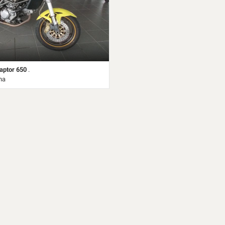
aptor 650
.
na
bio Manuale • Giallo metallizzato