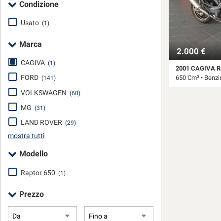
Condizione
tracciamento
che
Usato
adottiamo
(1)
per
offrire
Marca
2.000 €
le
funzionalità
CAGIVA
(1)
2001 CAGIVA R
e
FORD
650 Cm³ • Benzi
(141)
svolgere
le
VOLKSWAGEN
(60)
31.991 Km • Cam
attività
MG
(31)
di
seguito
LAND ROVER
(29)
descritte.
mostra tutti
Per
ottenere
Modello
maggiori
informazioni
Raptor 650
(1)
sull'utilità
e
Prezzo
sul
funzionamento
di