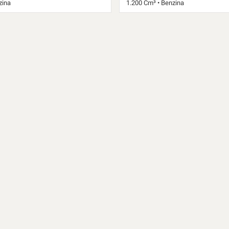
zina
1.200 Cm³ • Benzina
bio Manuale (6) • Rosso pastello •
54.989 Km • Cambio Manuale (6) • N
 elettrica • Baule • Catalizzatore •
ORTAPACCHI