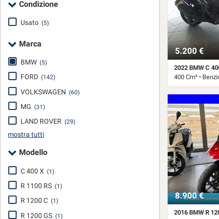
Condizione
tracciamento
che
Usato
adottiamo
(5)
per
offrire
Marca
5.200 €
le
funzionalità
BMW
(5)
2022 BMW C 40
e
FORD
400 Cm³ • Benzi
(142)
svolgere
le
VOLKSWAGEN
(60)
13.878 Km • Cam
attività
MG
(31)
di
seguito
LAND ROVER
(29)
descritte.
mostra tutti
Per
ottenere
Modello
maggiori
informazioni
C 400 X
(1)
sull'utilità
R 1100 RS
(1)
e
8.900 €
sul
R 1200 C
(1)
funzionamento
2016 BMW R 12
R 1200 GS
(1)
di