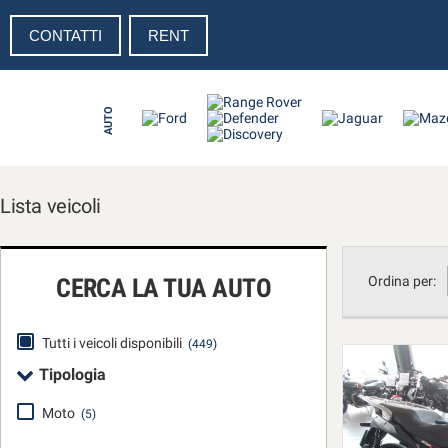
CONTATTI
RENT
Le
tue
preferenze
di
AUTO
consenso
Il
seguente
pannello
Lista veicoli
ti
consente
di
esprimere
CERCA LA TUA AUTO
Ordina per:
le
tue
preferenze
Tutti i veicoli disponibili
(449)
di
Tipologia
consenso
alle
Moto
(5)
tecnologie
di