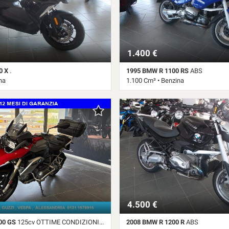
1.400 €
0 X
.
1995 BMW R 1100 RS
ABS
na
1.100 Cm³ • Benzina
bio Automatico • Nero metallizzato
97.131 Km • Cambio Manuale • Blu p
4.500 €
00 GS
125cv OTTIME CONDIZIONI, 12 MESI DI GARANZIA
2008 BMW R 1200 R
ABS