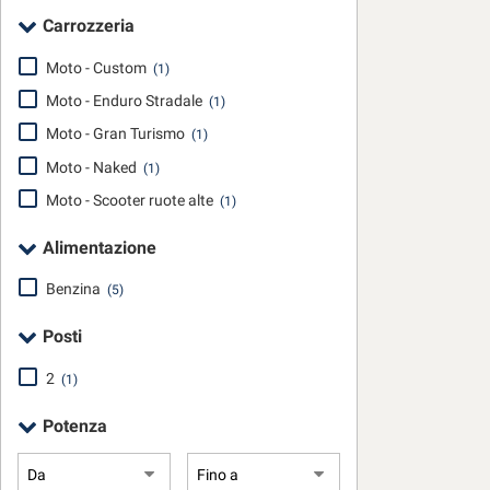
tta
Carrozzeria
ti
Moto - Custom
(1)
Moto - Enduro Stradale
(1)
mpre
Cookie necessari
ilitato
Moto - Gran Turismo
(1)
Moto - Naked
(1)
Cookie delle preferenze
Moto - Scooter ruote alte
(1)
Cookie per il miglioramento dell'esperienza utente
Alimentazione
Cookie analitici
Benzina
(5)
Posti
Cookie di marketing
2
(1)
Potenza