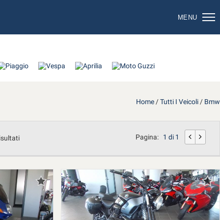
MENU
Home
/
Tutti I Veicoli
/
Bmw
Pagina:
1 di 1
isultati