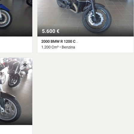
5.600 €
2000 BMW R 1200 C
.
1.200 Cm³ • Benzina
astello
42.593 Km • Cambio Manuale • Nero pastello