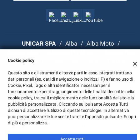
tta
ti
mpre
Cookie necessari
ilitato
UNICAR SPA
/
Alba
/
Alba Moto
/
Cookie delle preferenze
Alessandria
/
Alessandria Moto
/
Alessandria
Cookie policy
(VW)
/
Asti
/
Asti (VW)
/
Bra
/
Tortona
Cookie per il miglioramento dell'esperienza utente
Questo sito e gli strumenti di terze parti in esso integrati trattano
Cookie analitici
dati personali (es. dati di navigazione o indirizzi IP) e fanno uso di
Cookie, Pixel, Tags o altri identificatori necessari per il
P.I. 00222080046
/
Note Legali
/
Privacy Policy
/
Cookie
Cookie di marketing
funzionamento e per il raggiungimento delle finalità descritte nella
Policy
cookie policy, tra cui il miglioramento delle funzionalità del sito e la
pubblicità personalizzata. Cliccando sul pulsante Accetta Tutti
dichiari di accettare l'utilizzo di queste tecnologie. In alternativa
Leggi
puoi personalizzare le tue scelte tramite l'apposito pulsante. Scopri
la
di più e personalizza.
cookie
Copyright © 2026 GestionaleAuto.com S.r.l., Tutti i diritti riservati -
Leggi l'informativa sulla privacy
policy
-
Cookie Policy
Sito creato da:
GestionaleAuto.com
Accetta tutti