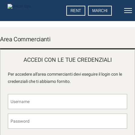
Le
RENT
MARCHI
tue
preferenze
di
consenso
Area Commercianti
Il
seguente
pannello
ACCEDI CON LE TUE CREDENZIALI
ti
consente
Per accedere all'area commercianti devi eseguire il login con le
di
credenziali che ti abbiamo fornito.
esprimere
le
tue
preferenze
di
consenso
alle
tecnologie
di