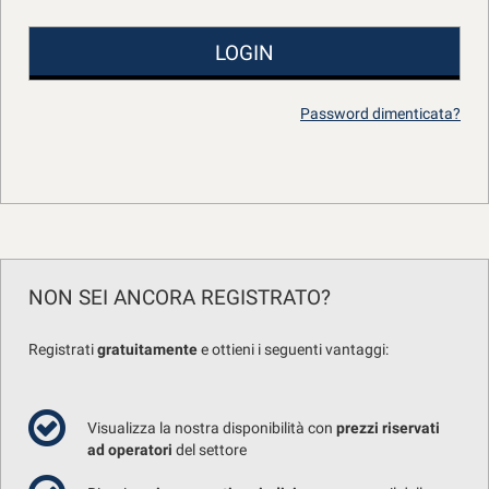
tracciamento
che
adottiamo
per
offrire
Password dimenticata?
le
funzionalità
e
svolgere
le
attività
di
seguito
descritte.
NON SEI ANCORA REGISTRATO?
Per
ottenere
Registrati
gratuitamente
e ottieni i seguenti vantaggi:
maggiori
informazioni
sull'utilità
e
Visualizza la nostra disponibilità con
prezzi riservati
sul
ad operatori
del settore
funzionamento
di