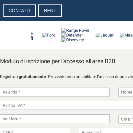
CONTATTI
RENT
Le
tue
preferenze
di
AUTO
consenso
Il
seguente
pannello
Modulo di iscrizione per l'accesso all'area B2B
ti
consente
di
Registrati
gratuitamente
. Provvederemo ad abilitare l’accesso dopo aver 
esprimere
le
tue
preferenze
di
consenso
alle
tecnologie
di