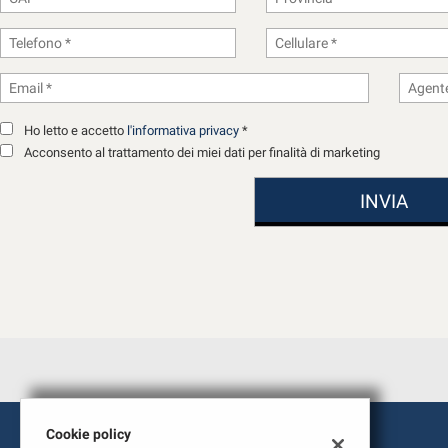
tracciamento
che
adottiamo
per
offrire
le
funzionalità
Ho letto e accetto
l'informativa privacy
*
e
Acconsento al trattamento dei miei dati per finalità di marketing
svolgere
le
attività
di
seguito
descritte.
Per
ottenere
maggiori
informazioni
sull'utilità
e
sul
funzionamento
Cookie policy
di