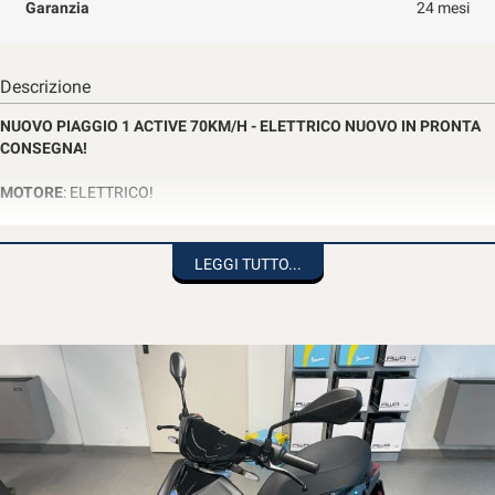
Garanzia
24 mesi
Salva
le
impostazioni
Descrizione
NUOVO PIAGGIO 1 ACTIVE 70KM/H -
ELETTRICO
NUOVO IN PRONTA
CONSEGNA!
MOTORE
: ELETTRICO!
CILINDRATA:
50cc
LEGGI TUTTO...
POTENZA:
3CV (2KW)
CAMBIO:
ROTORE INTEGRATO NELLA RUOTA POSTERIORE
VEICOLO NUOVO DA IMMATRICOLARE, IN PRONTA CONSEGNA
UFFICIALE PIAGGIO ITALIA (NO IMPORTAZIONE) CON 24 MESI DI
GARANZIA.
SCHEDA TECNICA VEICOLO
: