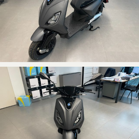
-PNEUMATICO ANTERIORE TUBELESS 100/80 10’’
-PNEUMATICO POSTERIORE TUBELESS 120/70 10’’
-FRENO ANTERIORE A DISCO SINGOLO
-FRENO POSTERIORE A DISCO
-LUNGHEZZA DI 1.700mm
-LARGHEZZA DI 670mm
-PASSO DI 1.230mm
-AUTONOIA DI 60KM
PREZZO: € 2.600,00 IVA COMPRESA GRAZIE A INCENTIVI ECOBONUS
PER PRENDERE VISIONE DEL VEICOLO IN MODO ANCORA PIU'
ACCURATO POSSIAMO MANDARE UN VIDEO TRAMITE "WHATSAPP"
DIRETTAMENTE SUL VOSTRO TELEFONINO!
IL VEICOLO E' VISIBILE PRESSO LA NOSTRA CONCESSIONARIA
UFFICIALE PIAGGIO DI ALESSANDRIA IN VIA DELL'ARTIGIANATO 10,
ZONA INDUSTRIALE "D3"
PER QUALSIASI INFORMAZIONE TELEFONARE AL NUMERO
0131244924