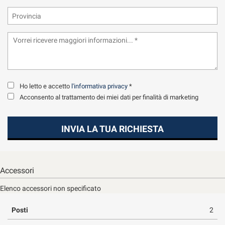
tta
ti
mpre
Cookie necessari
ilitato
Cookie delle preferenze
Ho letto e accetto
l'informativa privacy
*
Acconsento al trattamento dei miei dati per finalità di marketing
Cookie per il miglioramento dell'esperienza utente
Cookie analitici
INVIA LA TUA RICHIESTA
Cookie di marketing
Accessori
Leggi
Elenco accessori non specificato
la
cookie
Posti
policy
2