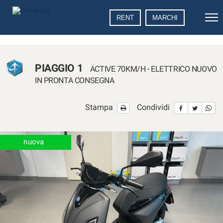
Le
RENT
MARCHI
tue
preferenze
di
consenso
PIAGGIO 1
ACTIVE 70KM/H - ELETTRICO NUOVO
Il
IN PRONTA CONSEGNA
seguente
pannello
Stampa
Condividi
ti
consente
di
esprimere
nuova
le
tue
preferenze
di
consenso
alle
tecnologie
di