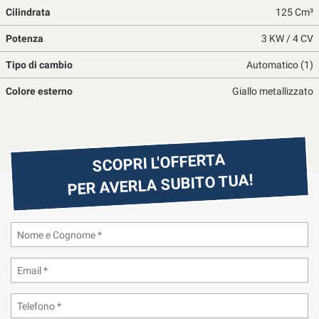
Cilindrata
125 Cm³
questi
strumenti
Potenza
3 KW / 4 CV
di
tracciamento
Tipo di cambio
Automatico (1)
si
rimanda
Colore esterno
Giallo metallizzato
alla
cookie
policy.
Puoi
rivedere
SCOPRI L'OFFERTA
e
PER AVERLA SUBITO TUA!
modificare
le
tue
scelte
in
qualsiasi
momento.