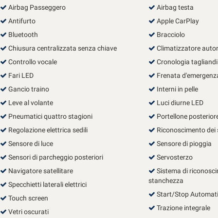
Airbag Passeggero
Airbag testa
questi
strumenti
Antifurto
Apple CarPlay
di
Bluetooth
Bracciolo
tracciamento
Chiusura centralizzata senza chiave
si
Climatizzatore auto
rimanda
Controllo vocale
Cronologia tagliandi
alla
Fari LED
Frenata d'emergenza
cookie
policy.
Gancio traino
Interni in pelle
Puoi
Leve al volante
Luci diurne LED
rivedere
Pneumatici quattro stagioni
e
Portellone posteriore
modificare
Regolazione elettrica sedili
Riconoscimento dei s
le
Sensore di luce
Sensore di pioggia
tue
scelte
Sensori di parcheggio posteriori
Servosterzo
in
Navigatore satellitare
Sistema di riconosci
qualsiasi
stanchezza
Specchietti laterali elettrici
momento.
Start/Stop Automat
Touch screen
Trazione integrale
Vetri oscurati