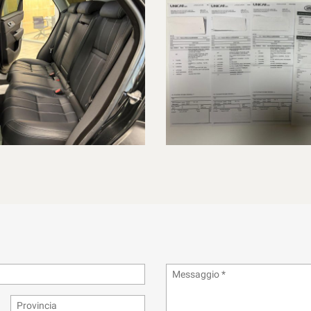
ATO POSSIAMO MANDARE UN VIDEO TRAMITE "WHATSAPP" DIRETTAME
IALE LAND ROVER UNICAR SPA DI ALESSANDRIA, IN VIA DELL' AUTOM