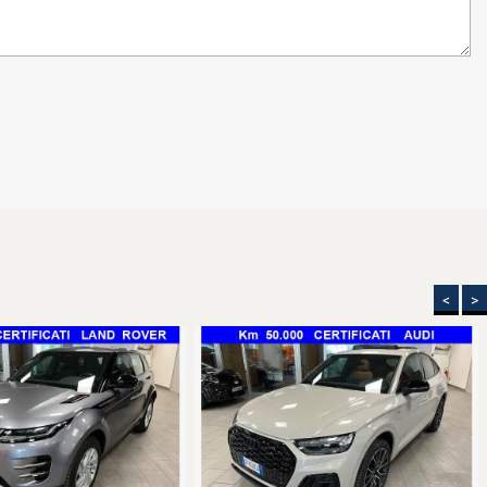
dati indicati.
<
>