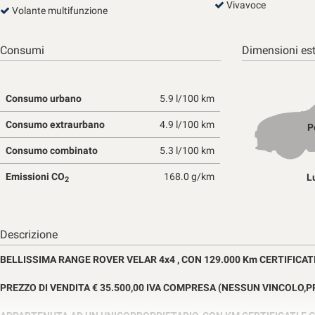
tta
Vivavoce
Volante multifunzione
ti
Consumi
Dimensioni est
mpre
Cookie necessari
ilitato
Consumo urbano
5.9 l/100 km
Cookie delle preferenze
Consumo extraurbano
4.9 l/100 km
P
Cookie per il miglioramento dell'esperienza utente
Consumo combinato
5.3 l/100 km
Emissioni CO
168.0 g/km
L
2
Cookie analitici
Cookie di marketing
Descrizione
BELLISSIMA RANGE ROVER VELAR 4x4 , CON 129.000 Km CERTIFICAT
PREZZO DI VENDITA € 35.500,00 IVA COMPRESA (NESSUN VINCOLO,P