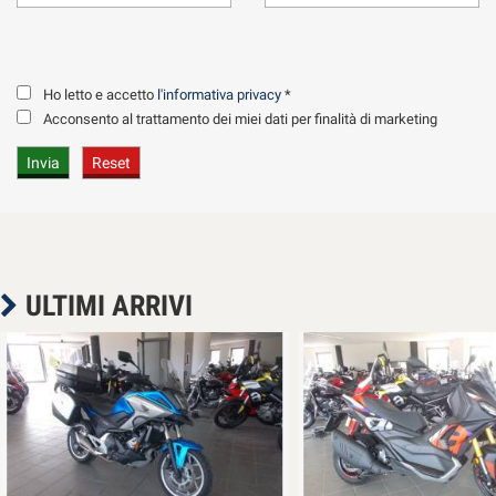
0131 1978712
OPPURE:
Ho letto e accetto
l'informativa privacy
*
Acconsento al trattamento dei miei dati per finalità di marketing
351-3985543 (ALFONSO)
(Il presente annuncio non costituisce in alcun modo vincolo contrattuale in 
Invito per correttezza sempre a verificare personalmente i dati al moment
ULTIMI ARRIVI