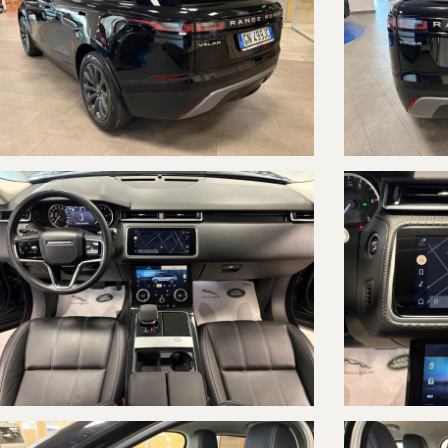
-CLIMATIZZATORE AUTOMATICO BI-ZONA
-SEDILI IN PELLE
-SEDILI ANTERIORI CON REGOLAZIONI ELETTRICHE
-PORTELLONE POSTERIORE CON APERTURA/CHIUSURA ELETTRICA
-SOSPENSIONI PNEUMATICHE ELETTRONICHE
-SOSPENSIONI ADATTIVE
-GANCIO DI TRAINO REMOVIBILE
-KEY LESS ENTRY (APERTURA/CHIUSURA VETTURA CON CHIAVE IN TA
-POWER BUTTON (ACCENSIONE VETTURA CON PULSANTE)
-CERCHI IN LEGA 20"
-PNEUMATICI ALL SEASON
-RUOTINO DI SCORTA
-VETRI POSTERIORI OSCURATI
-SENSORI DI PARCHEGGIO ANTERIORI
-SENSORI DI PARCHEGGIO POSTERIORI
-TELECAMERA POSTERIORE
-FARI A LED PREMIUM
-LUCI DIURNE A LED
-ACCENSIONE AUTOMATICA FARI
-SENSORE PIOGGIA
-VOLANTE IN PELLE
-BRACCIOLO