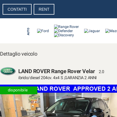
CONTATTI
RENT
Le
tue
preferenze
di
AUTO
consenso
Il
seguente
pannello
Dettaglio veicolo
ti
consente
di
LAND ROVER Range Rover Velar
2.0
esprimere
le
ibrido/diesel 204cv. 4x4 S ,GARANZIA 2 ANNI
tue
preferenze
disponibile
di
consenso
alle
tecnologie
di