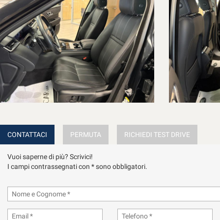
-CRUISE CONTROL ADATTIVO
-START & STOP
-10 AIR-BAG
-ABS & ESP
-MONITORAGGIO PRESSIONE PNEUMATICI
-SISTEMA DI ASSISTENZA ALLA FRENATA
-SISTEMA DI MANTENIMENTO CORSIA
-RILEVATORE STANCHEZZA CONDUCENTE
-RICONOSCIMENTO SEGNALI STRADALI
-NAVIGATORE TOUCH SCREEN
-VIVAVOCE BLUETOOTH
-COMANDI VOCALI
-PRESE USB
-APPLE CAR PLAY
CONTATTACI
PERMUTA
RICHIEDI TEST DRIVE
-ANDROID AUTO
-IMPIANTO STEREO MERIDIAN
Vuoi saperne di più? Scrivici!
I campi contrassegnati con * sono obbligatori.
PER PRENDERE VISIONE DEL VEICOLO IN MODO ANCORA PIU' ACCUR
LA VETTURA E' VISIBILE PRESSO LA NOSTRA CONCESSIONARIA UFFIC
PER QUALSIASI INFORMAZIONE TELEFONARE AI NUMERI: