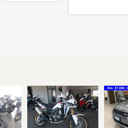
relazione al fatto che potrebbe includere errori di trascrizione riguardo i 
o della visione e relativa prova su strada, nella massima trasparenza)