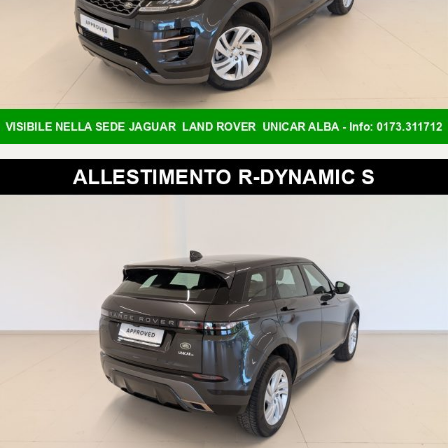
Ruota di scorta di dimensioni ridotte con cerchio in acciaio
Portellone ad azionamento elettrico
INCLUSO NEL PREZZO:
· Garanzia valida in tutta Europa
· Soccorso Stradale 24 ore al giorno, 7 giorni su 7
· Tagliando pre-consegna completo
· Check-up gratuito dopo 3000 km
Possibilità di pagamento con diverse modalità agevolate
- Finanziamento Classico
- Finanziamento Con MAXI RATA
- Leasing
Permutiamo il vostro usato di qualsiasi modello ed anno di
immatricolazione.
Mandateci i dati primari e qualche foto di interni ed esterni per avere una
quotazione salvo prova tecnica e visiva in sede.