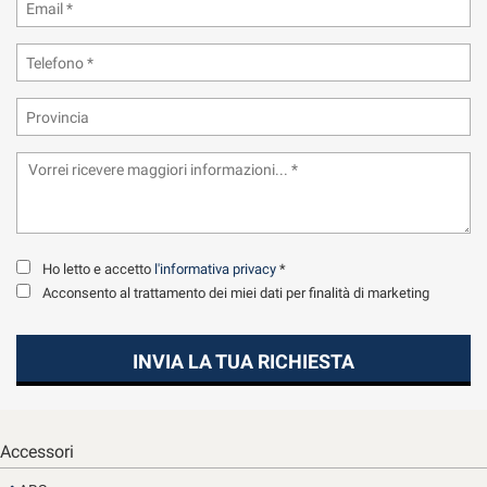
tta
ti
mpre
Cookie necessari
ilitato
Cookie delle preferenze
Cookie per il miglioramento dell'esperienza utente
Cookie analitici
Ho letto e accetto
l'informativa privacy
*
Acconsento al trattamento dei miei dati per finalità di marketing
Cookie di marketing
INVIA LA TUA RICHIESTA
Leggi
la
cookie
Accessori
policy