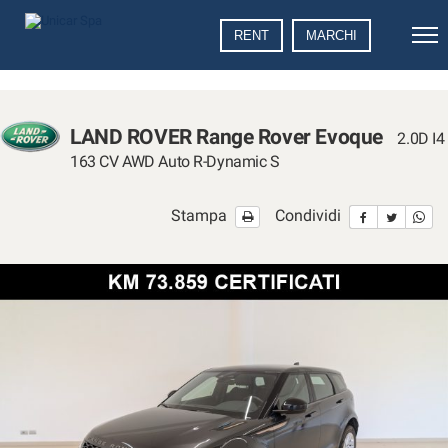
Le
RENT
MARCHI
tue
preferenze
di
consenso
LAND ROVER Range Rover Evoque
2.0D I4
Il
163 CV AWD Auto R-Dynamic S
seguente
pannello
Stampa
Condividi
ti
consente
di
esprimere
le
tue
preferenze
di
consenso
alle
tecnologie
di