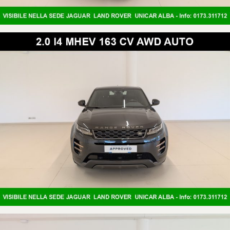
Vi Aspettiamo per vedere e provare la Nostra Gamma Completa di
Land Rover.
A disposizione dei nostri clienti:
OFFICINA UFFICIALE LAND ROVER
GOMMISTA
CARROZZERIA
VETTURE SOSTITUTIVE DI CORTESIA
FINANZIAMENTI
LEASING
NOLEGGIO LUNGO TERMINE
La Unicar SPA è Concessionaria Ufficiale Land Rover e potrete
trovaretutta la qualità del Brand in ogni reparto.
Vi Aspettiamo!
FABRIZIO CORONA
0173/311712
www.unicarspa.it
La dotazione tecnica, il colore e gli optional potrebbero in alcuni casi
differire dall'effettivo equipaggiamento della vettura inserzionata. Unicar