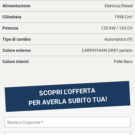
questi
Alimentazione
Elettrica/Diesel
strumenti
Cilindrata
1998 Cm³
di
tracciamento
Potenza
120 KW / 163 CV
si
rimanda
Tipo di cambio
Automatico (9)
alla
cookie
Colore esterno
CARPATHIAN GREY perlato
policy.
Puoi
Colore interni
Pelle Nero
rivedere
e
modificare
le
SCOPRI L'OFFERTA
tue
scelte
PER AVERLA SUBITO TUA!
in
qualsiasi
momento.