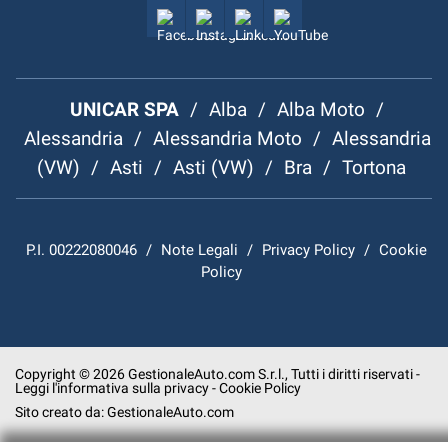
UNICAR SPA
/
Alba
/
Alba Moto
/
Alessandria
/
Alessandria Moto
/
Alessandria
(VW)
/
Asti
/
Asti (VW)
/
Bra
/
Tortona
P.I. 00222080046
/
Note Legali
/
Privacy Policy
/
Cookie
Policy
Copyright © 2026 GestionaleAuto.com S.r.l., Tutti i diritti riservati -
Leggi l'informativa sulla privacy
-
Cookie Policy
Sito creato da:
GestionaleAuto.com