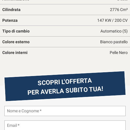
questi
Cilindrata
2776 Cm³
strumenti
di
Potenza
147 KW / 200 CV
tracciamento
si
Tipo di cambio
Automatico (5)
rimanda
alla
Colore esterno
Bianco pastello
cookie
policy.
Colore interni
Pelle Nero
Puoi
rivedere
e
modificare
SCOPRI L'OFFERTA
le
tue
PER AVERLA SUBITO TUA!
scelte
in
qualsiasi
momento.