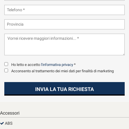
tta
ti
mpre
Cookie necessari
ilitato
Cookie delle preferenze
Cookie per il miglioramento dell'esperienza utente
Ho letto e accetto
l'informativa privacy
*
Cookie analitici
Acconsento al trattamento dei miei dati per finalità di marketing
Cookie di marketing
INVIA LA TUA RICHIESTA
Leggi
la
Accessori
cookie
policy
ABS