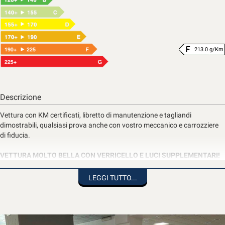
213.0 g/Km
Descrizione
Vettura con KM certificati, libretto di manutenzione e tagliandi
dimostrabili, qualsiasi prova anche con vostro meccanico e carrozziere
di fiducia.
VETTURA MOLTO BELLA CON VERRICELLO E LUCI SUPPLEMENTARI!
ACQUISTO SENZA OBBLIGO DI FINANZIAMENTO !!
LEGGI TUTTO...
AUTO VISIBILE NELLA SEDE DI ASTI
FORD - MAZDA - SPORTEQUIPE - ICH-X
Corso Alessandria 529 - TEL. 0141/470386
Referente: Mauro Poggio, e-mail m.poggio@unicarspa.it