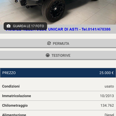
tracciamento
che
adottiamo
per
offrire
GUARDA LE 17 FOTO
le
funzionalità
e
svolgere
PERMUTA
le
attività
TEST-DRIVE
di
seguito
descritte.
PREZZO
25.000 €
Per
ottenere
maggiori
Condizioni
usato
informazioni
sull'utilità
Immatricolazione
10/2013
e
Chilometraggio
134.762
sul
funzionamento
Alimentazione
Diesel
di