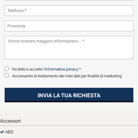
tta
ti
mpre
Cookie necessari
ilitato
Cookie delle preferenze
Cookie per il miglioramento dell'esperienza utente
Ho letto e accetto
l'informativa privacy
*
Cookie analitici
Acconsento al trattamento dei miei dati per finalità di marketing
Cookie di marketing
INVIA LA TUA RICHIESTA
Leggi
la
Accessori
cookie
policy
ABS