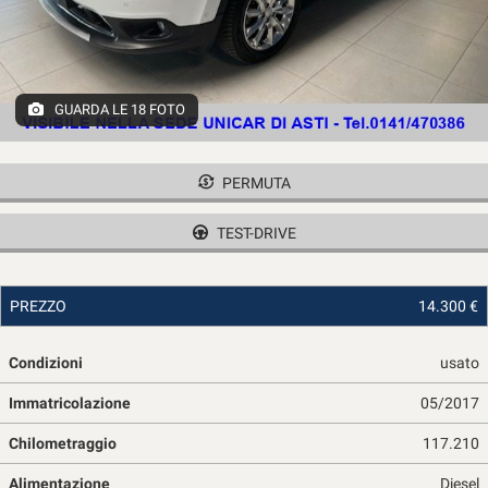
tracciamento
che
adottiamo
per
offrire
GUARDA LE 18 FOTO
le
funzionalità
e
svolgere
PERMUTA
le
attività
TEST-DRIVE
di
seguito
descritte.
PREZZO
14.300 €
Per
ottenere
maggiori
Condizioni
usato
informazioni
sull'utilità
Immatricolazione
05/2017
e
Chilometraggio
117.210
sul
funzionamento
Alimentazione
Diesel
di