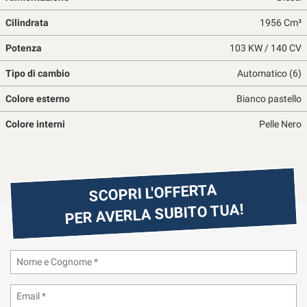
questi
Cilindrata
1956 Cm³
strumenti
di
Potenza
103 KW / 140 CV
tracciamento
si
Tipo di cambio
Automatico (6)
rimanda
alla
Colore esterno
Bianco pastello
cookie
policy.
Colore interni
Pelle Nero
Puoi
rivedere
e
modificare
SCOPRI L'OFFERTA
le
tue
PER AVERLA SUBITO TUA!
scelte
in
qualsiasi
momento.