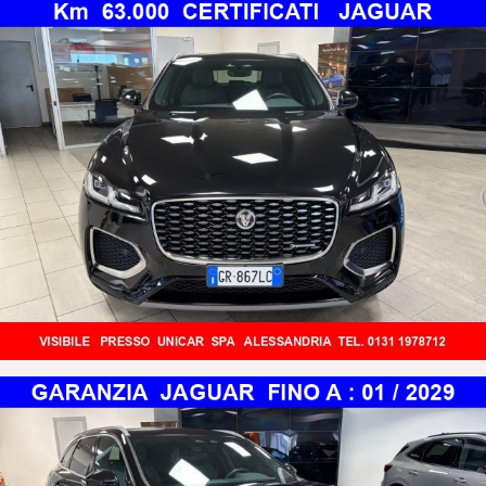
ALLESTIMENTO:
R-DYNAMIC S
SUPER ACCESSORIATA DI:
-CLIMATIZZATORE AUTOMATICO BI-ZONA
-QUADRO STRUMENTI DIGITALE
-SEDILI IN PELLE
-SEDILI ANTERIORI CON REGOLAZIONI ELETTRICHE
-PORTELLONE POSTERIORE CON APERTURA/CHIUSURA ELETTRICA
-POWER BUTTON (ACCENSIONE VETTURA CON PULSANTE)
-CERCHI IN LEGA 19"
-PNEUMATICI ALL SEASON
-RUOTINO DI SCORTA
-VETRI POSTERIORI OSCURATI
-SENSORI DI PARCHEGGIO ANTERIORI
-SENSORI DI PARCHEGGIO POSTERIORI
-TELECAMERA POSTERIORE
-FARI A LED
-FARI FENDINEBBIA
-LUCI DIURNE A LED
-ACCENSIONE AUTOMATICA FARI
-SENSORE PIOGGIA