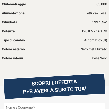
Chilometraggio
63.000
questi
strumenti
Alimentazione
Elettrica/Diesel
di
tracciamento
Cilindrata
1997 Cm³
si
rimanda
Potenza
120 KW / 163 CV
alla
cookie
Tipo di cambio
Automatico (8)
policy.
Puoi
Colore esterno
Nero metallizzato
rivedere
Colore interni
e
Pelle Nero
modificare
le
tue
scelte
SCOPRI L'OFFERTA
in
qualsiasi
PER AVERLA SUBITO TUA!
momento.