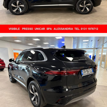
ACCURATO POSSIAMO MANDARE UN VIDEO TRAMITE "WHATSAPP"
DIRETTAMENTE SUL VOSTRO TELEFONINO!
LA VETTURA E' VISIBILE PRESSO LA NOSTRA CONCESSIONARIA
UFFICIALE JAGUAR UNICAR SPA DI ALESSANDRIA, IN VIA DELL'
AUTOMOBILE N.17
PER QUALSIASI INFORMAZIONE TELEFONARE AI NUMERI:
0131 1978712
OPPURE:
351-3985543 (ALFONSO)
(Il presente annuncio non costituisce in alcun modo vincolo contrattuale
in relazione al fatto che potrebbe includere errori di trascrizione riguardo
i dati indicati.
Invito per correttezza sempre a verificare personalmente i dati al
momento della visione e relativa prova su strada, nella massima
trasparenza)