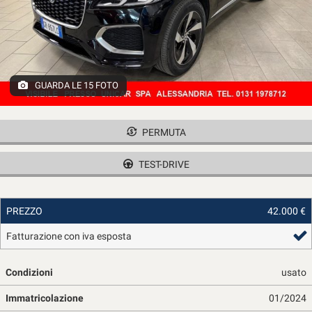
tracciamento
che
adottiamo
per
offrire
le
GUARDA LE 15 FOTO
funzionalità
e
svolgere
le
PERMUTA
attività
di
TEST-DRIVE
seguito
descritte.
Per
PREZZO
42.000 €
ottenere
maggiori
Fatturazione con iva esposta
informazioni
sull'utilità
e
Condizioni
usato
sul
funzionamento
Immatricolazione
01/2024
di