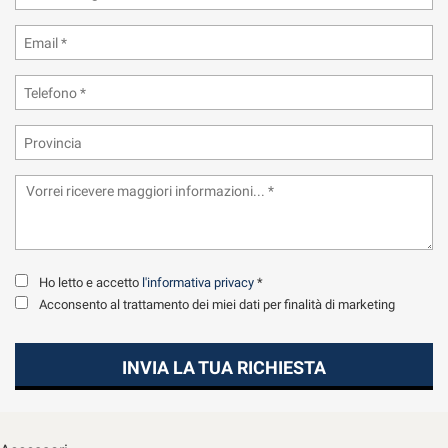
tta
ti
mpre
Cookie necessari
ilitato
Cookie delle preferenze
Cookie per il miglioramento dell'esperienza utente
Cookie analitici
Ho letto e accetto
l'informativa privacy
*
Cookie di marketing
Acconsento al trattamento dei miei dati per finalità di marketing
Leggi
INVIA LA TUA RICHIESTA
la
cookie
policy