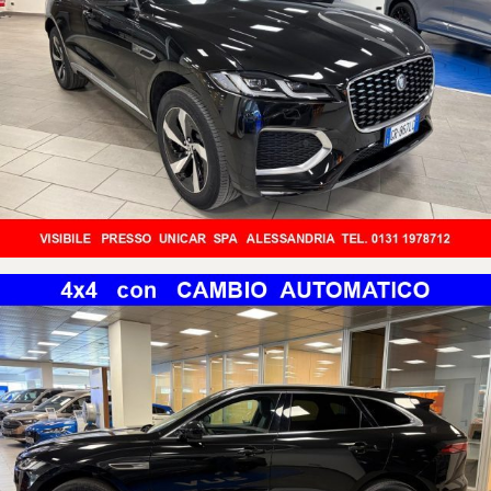
-VOLANTE IN PELLE
-BRACCIOLO
-CRUISE CONTROL ADATTIVO
-START & STOP
-10 AIR-BAG
-ABS & ESP
-ILLUMINAZIONE DELL' ABITACOLO CONFIGURABILE
-MONITORAGGIO PRESSIONE PNEUMATICI
-SISTEMA DI ASSISTENZA ALLA FRENATA
-SISTEMA DI MANTENIMENTO CORSIA
-RILEVATORE STANCHEZZA CONDUCENTE
-RICONOSCIMENTO SEGNALI STRADALI
-NAVIGATORE TOUCH SCREEN
-VIVAVOCE BLUETOOTH
-COMANDI VOCALI
-PRESE USB
-APPLE CAR PLAY
-ANDROID AUTO
-RICARICA WHIRELESS X CELLULARE
PER PRENDERE VISIONE DEL VEICOLO IN MODO ANCORA PIU'