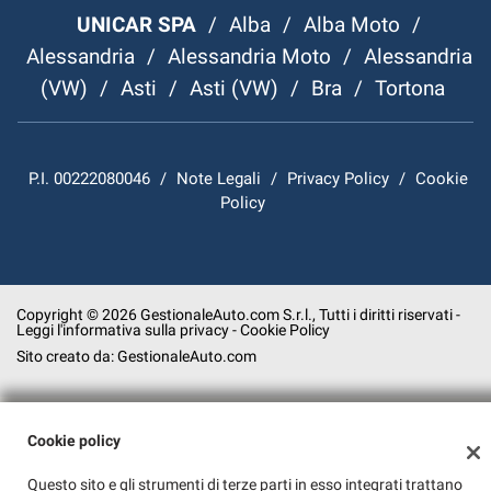
UNICAR SPA
/
Alba
/
Alba Moto
/
Alessandria
/
Alessandria Moto
/
Alessandria
(VW)
/
Asti
/
Asti (VW)
/
Bra
/
Tortona
P.I. 00222080046
/
Note Legali
/
Privacy Policy
/
Cookie
Policy
Copyright © 2026 GestionaleAuto.com S.r.l., Tutti i diritti riservati -
Leggi l'informativa sulla privacy
-
Cookie Policy
Sito creato da:
GestionaleAuto.com
Cookie policy
Questo sito e gli strumenti di terze parti in esso integrati trattano