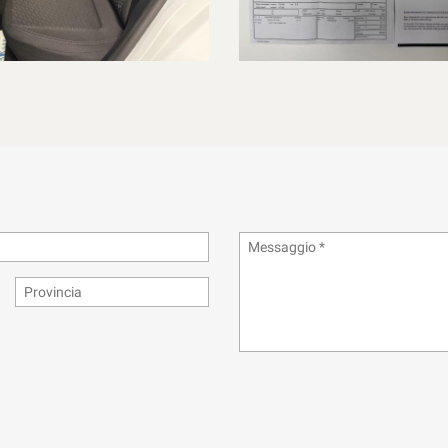
relazione al fatto che potrebbe includere errori di trascrizione riguardo i 
o della visione e relativa prova su strada, nella massima trasparenza)