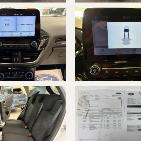
ATO POSSIAMO MANDARE UN VIDEO TRAMITE "WHATSAPP" DIRETTAME
UNICAR SPA DI ALESSANDRIA, IN VIA DELL' AUTOMOBILE N.17