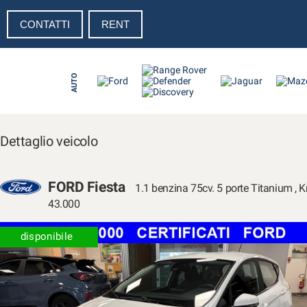
CONTATTI
RENT
Le
tue
preferenze
di
AUTO
consenso
Il
seguente
pannello
Dettaglio veicolo
ti
consente
di
FORD Fiesta
1.1 benzina 75cv. 5 porte Titanium , 
esprimere
le
43.000
tue
preferenze
disponibile
di
consenso
alle
tecnologie
di