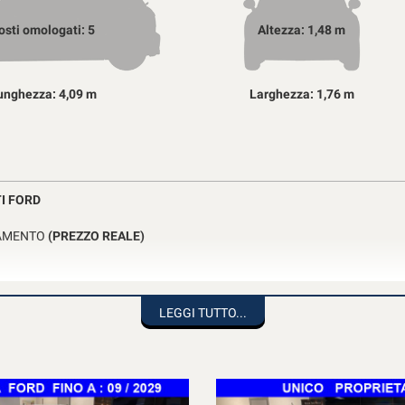
osti omologati: 5
Altezza: 1,48 m
unghezza: 4,09 m
Larghezza: 1,76 m
TI FORD
ZIAMENTO
(PREZZO REALE)
ALIA
LEGGI TUTTO...
 CONSTATARE LE REALI CONDIZIONI.