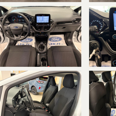
-ABS & ESP
-START & STOP
-CRUISE CONTROL
-MONITORAGGIO PRESSIONE PNEUMATICI
-ASSISTENZA FRENATA D' EMERGENZA
-ASSISTENZA MANTENIMENTO CORSIA
-RICONOSCIMENTO LIMITI DI VELOCITA'
-RICONOSCIMENTO STANCHEZZA GUIDATORE
-ASSISTENZA PARTENZA IN SALITA
-RADIO TOUCH SCREEN
-VIVAVOCE BLUETOOTH
-PRESE USB
-COMANDI VOCALI
-ANDROID AUTO
-APPLE CAR PLAY
PER PRENDERE VISIONE DEL VEICOLO IN MODO ANCORA PIU' ACCUR
LA VETTURA E' VISIBILE PRESSO LA NOSTRA CONCESSIONARIA FORD 
PER QUALSIASI INFORMAZIONE TELEFONARE AI NUMERI:
0131 1978712