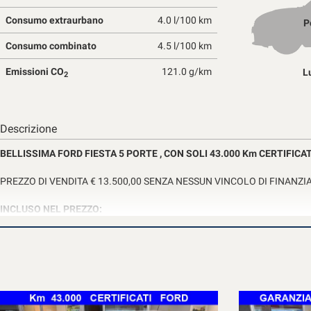
tta
ti
Consumo extraurbano
4.0 l/100 km
P
Consumo combinato
4.5 l/100 km
mpre
Emissioni CO
121.0 g/km
Cookie necessari
L
2
ilitato
Cookie delle preferenze
Descrizione
Cookie per il miglioramento dell'esperienza utente
BELLISSIMA FORD FIESTA 5 PORTE , CON SOLI 43.000 Km CERTIFICA
Cookie analitici
PREZZO DI VENDITA € 13.500,00 SENZA NESSUN VINCOLO DI FINAN
INCLUSO NEL PREZZO:
Cookie di marketing
-GARANZIA UFFICIALE FORD FINO AL 22/09/2029, VALIDA IN TUTTA IT
VETTURA STUPENDA, TENUTA IN MANIERA MANIACALE ,DA VEDERE X
UFFICIALE FORD ITALIA (NO IMPORTAZIONE)