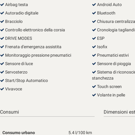
Airbag testa
Android Auto
questi
strumenti
Autoradio digitale
Bluetooth
di
Bracciolo
Chiusura centralizz
tracciamento
Controllo elettronico della corsia
si
Cronologia tagliandi
rimanda
DRIVE MODES
ESP
alla
Frenata d'emergenza assistita
Isofix
cookie
policy.
Monitoraggio pressione pneumatici
Pneumatici estivi
Puoi
Sensore di luce
Sensore di pioggia
rivedere
Servosterzo
e
Sistema di riconosci
modificare
stanchezza
Start/Stop Automatico
le
Touch screen
Vivavoce
tue
Volante in pelle
scelte
in
qualsiasi
Consumi
Dimensioni est
momento.
Consumo urbano
5.4 l/100 km