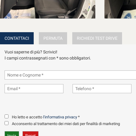
OPPURE :
351-3985543 (ALFONSO) anche whatsapp
(Il presente annuncio non costituisce in alcun modo vincolo contrattuale in 
CONTATTACI
PERMUTA
RICHIEDI TEST DRIVE
Invito per correttezza sempre a verificare personalmente i dati al moment
Vuoi saperne di più? Scrivici!
I campi contrassegnati con * sono obbligatori.
Ho letto e accetto
l'informativa privacy
*
Acconsento al trattamento dei miei dati per finalità di marketing