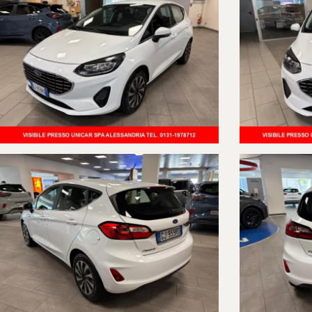
APPARTENUTA AD UN UNICO PROPRIETARIO, CON KM CERTIFICATI E 
TAGLIANDO DI MANUTENZIONE ESEGUITO PRESSO NOSTRA OFFICINA 
MOTORE:
1.100 BENZINA 75cv. EURO 6d
CAMBIO:
MANUALE 5 RAPPORTI
ALLESTIMENTO:
TITANIUM
VETTURA SUPER ACCESSORIATA DI :
-CLIMATIZZATORE AUTOMATICO
-5 MODALITA' GUIDA SELEZIONABILI (ECO-NORMALE-SPORT-STERRAT
-SENSORI DI PARCHEGGIO POSTERIORI
-FARI A LED
-LUCI DIURNE A LED
-ACCENSIONE AUTOMATICA FARI
-SENSORE PIOGGIA
-VOLANTE IN PELLE
-BRACCIOLO
-6 AIRBAG