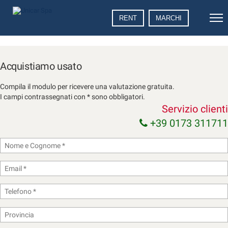
Le
RENT
MARCHI
tue
preferenze
di
consenso
Acquistiamo usato
Il
Compila il modulo per ricevere una valutazione gratuita.
seguente
I campi contrassegnati con * sono obbligatori.
pannello
Servizio clienti
ti
consente
+39 0173 311711
di
esprimere
le
tue
preferenze
di
consenso
alle
tecnologie
di