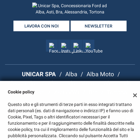
tta
ti
LAVORA CON NOI
NEWSLETTER
mpre
Cookie necessari
ilitato
Cookie delle preferenze
Cookie per il miglioramento dell'esperienza utente
UNICAR SPA
/
Alba
/
Alba Moto
/
Cookie analitici
Alessandria
/
Alessandria Moto
/
Alessandria
(VW)
Cookie di marketing
/
Asti
/
Asti (VW)
/
Bra
/
Tortona
Cookie policy
Questo sito e gli strumenti di terze parti in esso integrati trattano
dati personali (es. dati di navigazione o indirizzi IP) e fanno uso di
Leggi
Cookie, Pixel, Tags o altri identificatori necessari per il
P.I. 00222080046
/
Note Legali
/
Privacy Policy
/
Cookie
la
funzionamento e per il raggiungimento delle finalità descritte nella
cookie
Policy
cookie policy, tra cui il miglioramento delle funzionalità del sito e la
policy
pubblicità personalizzata. Cliccando sul pulsante Accetta Tutti