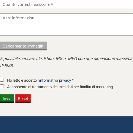
questi
strumenti
di
tracciamento
si
rimanda
alla
cookie
policy.
È possibile caricare file di tipo JPG o JPEG con una dimensione massima
Puoi
rivedere
di 5MB.
e
modificare
Ho letto e accetto
l'informativa privacy
*
le
Acconsento al trattamento dei miei dati per finalità di marketing
tue
scelte
in
qualsiasi
momento.